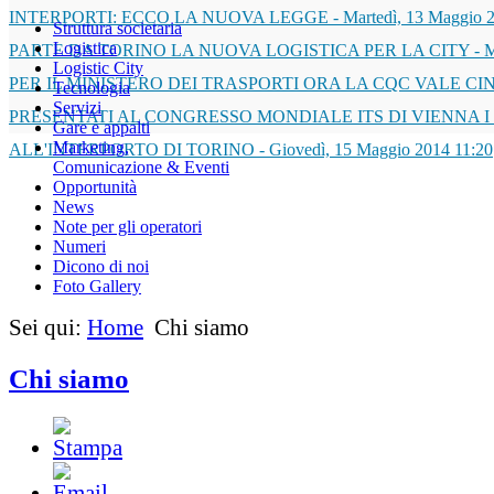
INTERPORTI: ECCO LA NUOVA LEGGE
-
Martedì, 13 Maggio 
Struttura societaria
Logistica
PARTE DA TORINO LA NUOVA LOGISTICA PER LA CITY
-
M
Logistic City
PER IL MINISTERO DEI TRASPORTI ORA LA CQC VALE CI
Tecnologia
Servizi
PRESENTATI AL CONGRESSO MONDIALE ITS DI VIENNA I
Gare e appalti
Marketing,
ALL'INTERPORTO DI TORINO
-
Giovedì, 15 Maggio 2014 11:20
Comunicazione & Eventi
Opportunità
News
Note per gli operatori
Numeri
Dicono di noi
Foto Gallery
Sei qui:
Home
Chi siamo
Chi siamo