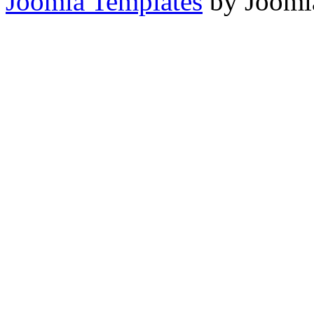
Joomla Templates
by Jooml